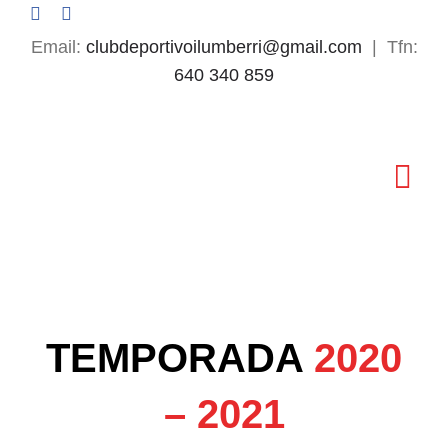
Saltar
al
Email:
clubdeportivoilumberri@gmail.com
| Tfn:
contenido
640 340 859
Tog
Nav
Inicio
El Club
TEMPORADA
2020
Fútbol Base
– 2021
Primer Equipo