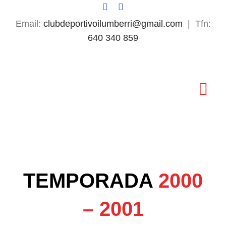
Saltar
al
Email:
clubdeportivoilumberri@gmail.com
| Tfn:
contenido
640 340 859
Tog
Nav
Inicio
El Club
TEMPORADA
2000
Fútbol Base
– 2001
Primer Equipo