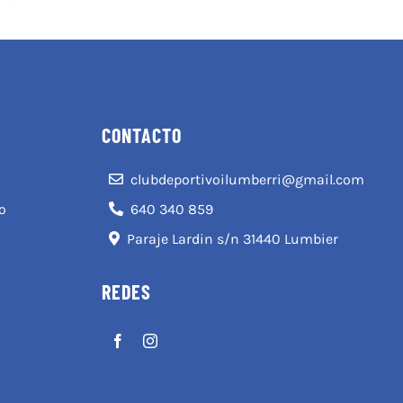
CONTACTO
clubdeportivoilumberri@gmail.com
o
640 340 859
Paraje Lardin s/n 31440 Lumbier
REDES